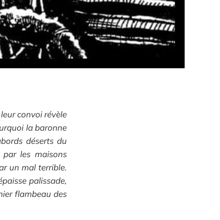
 leur convoi révèle
ourquoi la baronne
abords déserts du
 par les maisons
r un mal terrible.
épaisse palissade,
rnier flambeau des