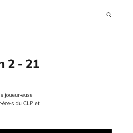
n 2 - 21
is joueur·euse
·ère·s du CLP et