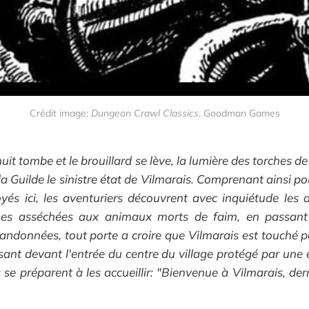
Crédit image: 
Dungeon Crawl Classics
, Goodman Games
it tombe et le brouillard se lève, la lumière des torches de
 Guilde le sinistre état de Vilmarais. Comprenant ainsi p
yés ici, les aventuriers découvrent avec inquiétude les 
rmes asséchées aux animaux morts de faim, en passant
andonnées, tout porte a croire que Vilmarais est touché pa
sant devant l'entrée du centre du village protégé par une 
 se préparent à les accueillir: "Bienvenue à Vilmarais, de