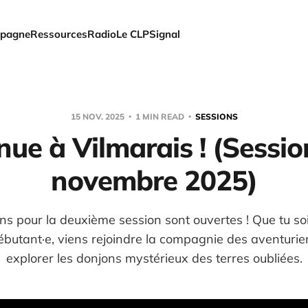
pagne
Ressources
Radio
Le CLP
Signal
15 NOV. 2025
1 MIN READ
SESSIONS
ue à Vilmarais ! (Sessio
novembre 2025)
ons pour la deuxième session sont ouvertes ! Que tu so
ébutant·e, viens rejoindre la compagnie des aventurier
explorer les donjons mystérieux des terres oubliées.