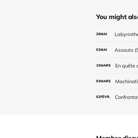
You might also 
Labyrinthe
28
MAI
Assauts (
02
MAI
En quête 
15
MARS
Machinati
03
MARS
Confrontat
02
FÉVR.
Member discu